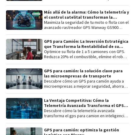
localización. Aprende sobre el apagado
remoto del motor , la escucha de audio en vivo
Más allá de la alarma: Cómo la telemetría y
y el análisis de telemetría detallada con la
el control satelital transforman la
plataforma Plaspy para proteger tu vehículo o
seguridad de tu moto
Maximiza la seguridad de tu moto o flota con el
flota de manera integral.
avanzado rastreador GPS Wanway GS900
integrado a la plataforma Plaspy. Obtén
control total con ubicación satelital en tiempo
GPS para Camión: La Inversión Estratégica
real , apagado remoto de motor , historial
que Transforma la Rentabilidad de su
detallado de rutas y alertas inteligentes de
Microempresa en la Región Andina
Optimice su flota de 1 a 5 camiones con GPS.
encendido o desconexión. Una solución "todo
Reduzca 20% el combustible, elimine el robo y
en uno" que incluye un año de conectividad y
asegure su inversión con navegación
monitoreo profesional para proteger tu
especializada para carga pesada.
inversión las 24 horas.
GPS para camión: la solución clave para
las microempresas de transporte
Descubre cómo un GPS para camión ayuda a
microempresas a mejorar seguridad, ahorrar
combustible y optimizar entregas con
tecnología accesible.
La Ventaja Competitiva: Cómo la
Telemetría Avanzada Transforma el GPS
para Camión en una Herramienta de
Descubre cómo la telemetría avanzada
Inteligencia Logística B2B
transforma el gps para camion en inteligencia
logística B2B. Reduce costos operativos,
previene robos y maximiza el ROI de tu flota.
GPS para camión: optimiza la gestión