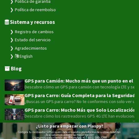
Política de garantía
Política de reembolso
Sistema y recursos
Registro de cambios
Estado del servicio
Agradecimientos
English
Blog
GPS para Camión: Mucho más que un punto en el map
Descubre cómo un GPS para camión con tecnología LTE y sensor
GPS para Carro: Guía Completa para la Seguridad y
¿Buscas un GPS para carro? No te conformes con solo ver un pu
GPS para Carro: Mucho Más que Solo Localización 
Descubre cómo los rastreadores GPS 4G LTE han evolucionado má
Más allá de la alarma: Cómo la telemetría y el con
¿Listo para empezar con Plaspy?
Maximiza la seguridad de tu moto o flota con el avanzado rast
Compra tu rastreador GPS o suscríbete a nuestra plataforma de rastreo satelital.
¡Te ayudamos a elegir la mejor opción!
Llámanos o escríbenos por WhatsApp: +57 (601) 580-3299