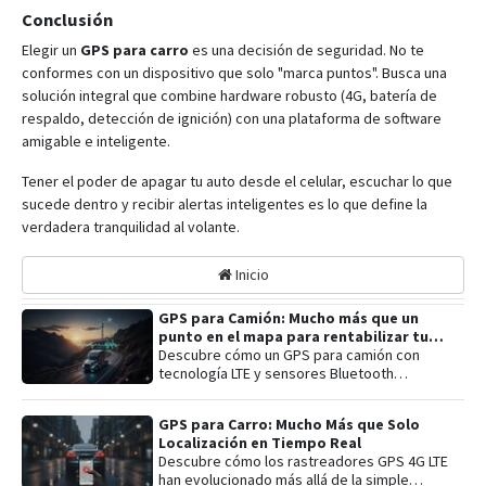
Conclusión
Elegir un
GPS para carro
es una decisión de seguridad. No te
conformes con un dispositivo que solo "marca puntos". Busca una
solución integral que combine hardware robusto (4G, batería de
respaldo, detección de ignición) con una plataforma de software
amigable e inteligente.
Tener el poder de apagar tu auto desde el celular, escuchar lo que
sucede dentro y recibir alertas inteligentes es lo que define la
verdadera tranquilidad al volante.
Inicio
GPS para Camión: Mucho más que un
punto en el mapa para rentabilizar tu
flota
Descubre cómo un GPS para camión con
tecnología LTE y sensores Bluetooth
transforma tu logística. Aprende sobre
apagado remoto, control de combustible y
GPS para Carro: Mucho Más que Solo
seguridad activa para rentabilizar tu flota.
Localización en Tiempo Real
Descubre cómo los rastreadores GPS 4G LTE
han evolucionado más allá de la simple