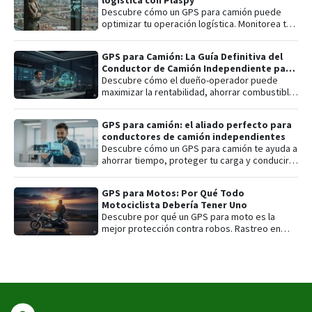
logística con Plaspy
Descubre cómo un GPS para camión puede
optimizar tu operación logística. Monitorea tus
vehículos en tiempo real, mejora la seguridad,
reduce costos y ofrece entregas más
GPS para Camión: La Guía Definitiva del
eficientes con Plaspy, la plataforma de rastreo
Conductor de Camión Independiente para
satelital accesible y fácil de usar para
Maximizar Rentabilidad y Seguridad
Descubre cómo el dueño-operador puede
empresas de transporte.
maximizar la rentabilidad, ahorrar combustible
y asegurar la protección antirrobo de su
activo.
GPS para camión: el aliado perfecto para
conductores de camión independientes
Descubre cómo un GPS para camión te ayuda a
ahorrar tiempo, proteger tu carga y conducir
con más seguridad. Conoce sus beneficios y
cómo empezar.
GPS para Motos: Por Qué Todo
Motociclista Debería Tener Uno
Descubre por qué un GPS para moto es la
mejor protección contra robos. Rastreo en
tiempo real, alertas y control total con Plaspy.