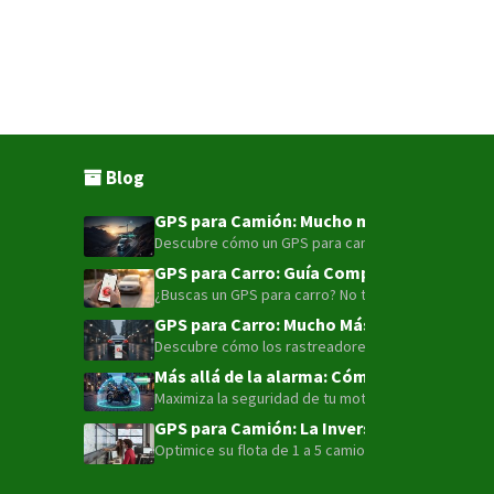
Blog
GPS para Camión: Mucho más que un punto e
Descubre cómo un GPS para camión con tecnología LT
GPS para Carro: Guía Completa para la Seg
¿Buscas un GPS para carro? No te conformes con sol
GPS para Carro: Mucho Más que Solo Local
Descubre cómo los rastreadores GPS 4G LTE han evolu
Más allá de la alarma: Cómo la telemetría 
Maximiza la seguridad de tu moto o flota con el ava
GPS para Camión: La Inversión Estratégic
Optimice su flota de 1 a 5 camiones con GPS. Redu