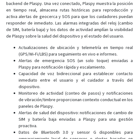
backend de Plaspy. Una vez conectado, Plaspy muestra la posición
RF-V6
en tiempo real, almacena rutas históricas para reproducción y
activa alertas de geocerca y SOS para que los cuidadores puedan
RF-V6+
responder de inmediato. Las alarmas integradas del reloj (cambio
RF-V8
de SIM, batería baja) y los datos de actividad amplían la visibilidad
RF-V8S
de Plaspy sobre la salud del dispositivo y el estado del usuario.
RF-V9
Actualizaciones de ubicación y telemetría en tiempo real
(GPS/Wi‑Fi/LBS) para seguimiento en vivo e informes.
V51
Alertas de emergencia SOS (un solo toque) enviadas a
V53
Plaspy para notificación rápida y escalamiento.
V55
Capacidad de voz bidireccional para establecer contacto
inmediato entre el usuario y el cuidador a través del
dispositivo.
Monitoreo de actividad (conteo de pasos) y notificaciones
de vibración/timbre proporcionan contexto conductual en los
paneles de Plaspy.
Alertas de salud del dispositivo: notificaciones de cambio de
SIM y batería baja enviadas a Plaspy para una gestión
proactiva.
Datos de Bluetooth 3.0 y sensor G disponibles para
emparejamiento local de sensores o alertas basadas en