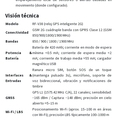
movimiento (donde configurado).
Visión técnica
Modelo
RF‑V38 (reloj GPS inteligente 2G)
GSM 2G cuádruple banda con GPRS Clase 12 (GSM
Conectividad
850/900/1800/1900 MHz)
Bandas
850 / 900 / 1800 / 1900 MHz
Batería de 420 mAh; corriente en modo de espera
Potencia &
mínima <0.5 mA; corriente de espera media <2
Batería
mA; corriente de trabajo media ≈55 mA; cargador
magnético USB
Ranura micro SIM, botón SOS de un toque
Interfaces &
(mantenga pulsado 3s), micrófono, soporte de
Entradas
voz bidireccional, vibración y notificaciones de
timbre
GPS L1 (1575.42 MHz C/A), 22 canales; sensibilidad:
GNSS
−165 dBm / Captura: −148 dBm; precisión en cielo
abierto ≈5–15 m
Posicionamiento Wi‑Fi (aprox. 15–100 m en áreas
Wi‑Fi / LBS
con Wi‑Fi); precisión LBS típicamente 100–1000 m