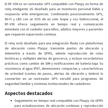
El RF‑V38 es un rastreador GPS compatible con Plaspy en forma de
reloj inteligente 2G diseñado para un monitoreo personal fiable y
RF-V03-SOS
respuesta ante emergencias. Combinando posicionamiento GPS,
Wi‑Fi y LBS con un SOS de un solo toque y voz bidireccional, el
RF-V10
RF‑V38 ofrece seguimiento en tiempo real y comunicación
inmediata con el cuidador para niños, adultos mayores y pacientes
RF-V10+
que requieren supervisión continua.
RF-V11
El reloj está diseñado para una integración fluida con plataformas
RF-V12
de ubicación como Plaspy: transmite puntos de ubicación y
RF-V13
telemetría a través de GPRS, admite reproducción de rutas
históricas y múltiples alertas de geocerca, y incluye recordatorios
RF-V16
prácticos como cambio de SIM y notificaciones de batería baja. Su
RF-V18
resistencia al agua IP67, dimensiones compactas y características
de actividad (conteo de pasos, alertas de vibración y timbre) lo
RF-V20
convierten en un rastreador GPS versátil para programas de
RF-V22
seguridad familiar y sistemas institucionales de cuidadores.
RF-V23
Aspectos destacados
RF-V24
Seguimiento en tiempo real compatible con Plaspy vía GPRS
RF-V26
para actualizaciones de ubicación continuas y reproducción