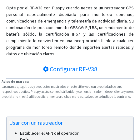
Opte por el RF‑V38 con Plaspy cuando necesite un rastreador GPS
personal especialmente diseñado para monitoreo continuo,
comunicaciones de emergencia y telemetría de actividad diaria. Su
combinación de posicionamiento GPS/Wi‑Fi/LBS, un rendimiento de
batería sólido, la certificación IP67 y las certificaciones de
cumplimiento lo convierten en una incorporación fiable a cualquier
programa de monitoreo remoto donde importen alertas rápidas y
datos de ubicación claros.
Configurar
RF-V38
Aviso de marcas:
Las marcas, logotipos y productos mostrados en este sitio web son propiedad de sus
respectivos dueños. Plaspy actúa como distribuidor y comercializador independiente y no es
propietario ni está afiliado oficialmente a dichas marcas, salvo que se indique lo contrario.
Usar con un rastreador
Establecer el APN del operador
País