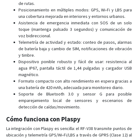
de rutas.
RF-V26+
Posicionamiento en múltiples modos: GPS, Wi‑Fi y LBS para
RF-V28
una cobertura mejorada en interiores y entornos urbanos.
Asistencia de emergencia inmediata con SOS de un solo
RF-V30
toque (mantenga pulsado 3 segundos) y comunicación de
RF-V32
voz bidireccional.
Telemetría de actividad y estado: conteo de pasos, alarmas
RF-V34
de batería baja y cambio de SIM, notificaciones de vibración
RF-V36
y timbre.
RF-V40
Dispositivo ponible robusto y fácil de usar: resistencia al
agua IP67, pantalla táctil de 1,44 pulgadas y cargador USB
RF-V42
magnético.
RF-V43
Formato compacto con alto rendimiento en espera gracias a
una batería de 420 mAh, adecuada para monitoreo diario.
RF-V44
Soporte de Bluetooth 3.0 y sensor G para posible
RF-V45
emparejamiento local de sensores y escenarios de
detección de caídas/movimiento.
RF-V46
RF-V47
Cómo funciona con Plaspy
RF-V48
La integración con Plaspy es sencilla: el RF‑V38 transmite puntos de
ubicación y telemetría GPS/Wi‑Fi/LBS a través de GPRS (Clase 12) al
RF-V49