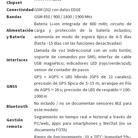
Chipset
Conectividad
GSM (2G) con datos EDGE
Bandas
GSM 850 / 900 / 1800 / 1900 MHz
Batería Li‑ion integrada de 600 mAh; circuito de
Alimentación
carga y protección de la batería incluidos;
y Batería
autonomía en modo de espera típica de 4–5 días
(hasta ~15 días con las funciones desactivadas)
Llamada de voz bidireccional con un solo botón;
soporte de comandos por SMS; interfaz de cable
Interfaces
USB magnético; indicadores LED (rojo/verde/azul);
sensor de contador de pasos
GPS + AGPS + LBS híbrido (GPS de 22 canales);
precisión de GPS típica de 5–15 m; arranque en frío
GNSS
de AGPS ≈ 26 s; precisión de LBS de respaldo ≈ 100–
1000 m
No incluido / no se documentan sensores BLE para
Bluetooth
este modelo
Seguimiento en tiempo real e historial a través de
Gestión
PC/web, apps para smartphones y WeChat (no se
remota
documenta FOTA)
Rango de funcionamiento -20 a 70°C; humedad 5%–