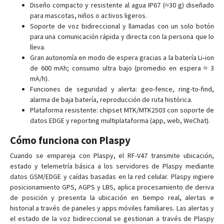
Diseño compacto y resistente al agua IP67 (≈30 g) diseñado
RF-V26+
para mascotas, niños o activos ligeros.
RF-V28
Soporte de voz bidireccional y llamadas con un solo botón
para una comunicación rápida y directa con la persona que lo
RF-V30
lleva.
RF-V32
Gran autonomía en modo de espera gracias a la batería Li‑ion
de 600 mAh; consumo ultra bajo (promedio en espera ≈ 3
RF-V34
mA/h).
RF-V36
Funciones de seguridad y alerta: geo-fence, ring-to-find,
RF-V38
alarma de baja batería, reproducción de ruta histórica.
Plataforma resistente: chipset MTK/MTK2503 con soporte de
RF-V40
datos EDGE y reporting multiplataforma (app, web, WeChat).
RF-V42
Cómo funciona con Plaspy
RF-V43
Cuando se empareja con Plaspy, el RF-V47 transmite ubicación,
RF-V44
estado y telemetría básica a los servidores de Plaspy mediante
RF-V45
datos GSM/EDGE y caídas basadas en la red celular. Plaspy ingiere
posicionamiento GPS, AGPS y LBS, aplica procesamiento de deriva
RF-V46
de posición y presenta la ubicación en tiempo real, alertas e
RF-V48
historial a través de paneles y apps móviles familiares. Las alertas y
el estado de la voz bidireccional se gestionan a través de Plaspy
RF-V49