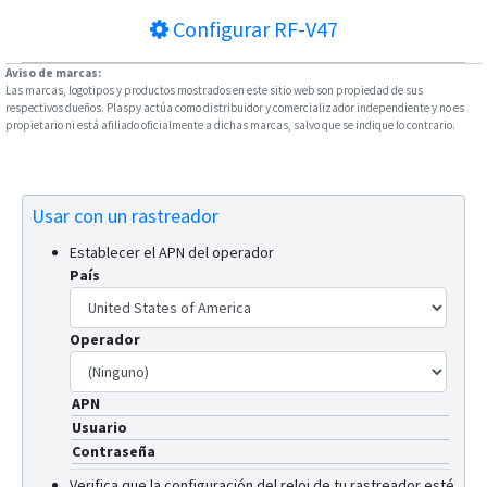
Configurar
RF-V47
Aviso de marcas:
Las marcas, logotipos y productos mostrados en este sitio web son propiedad de sus
respectivos dueños. Plaspy actúa como distribuidor y comercializador independiente y no es
propietario ni está afiliado oficialmente a dichas marcas, salvo que se indique lo contrario.
Usar con un rastreador
Establecer el APN del operador
País
Operador
APN
Usuario
Contraseña
Verifica que la configuración del reloj de tu rastreador esté