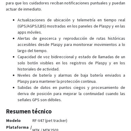
para que los cuidadores reciban notificaciones puntuales y puedan
RF-V6
actuar de inmediato.
RF-V6+
Actualizaciones de ubicación y telemetría en tiempo real
RF-V8
(GPS/AGPS/LBS) mostradas en los paneles de Plaspy y en las
apps móviles.
RF-V8S
Alertas de geocerca y reproducción de rutas históricas
RF-V9
accesibles desde Plaspy para monitorear movimientos a lo
largo del tiempo.
V51
Capacidad de voz bidireccional y estado de llamadas de un
V53
solo botón visibles en los registros de Plaspy y en los
historiales de actividad.
V55
Niveles de batería y alarmas de baja batería enviados a
Plaspy para mantener la protección continua.
Subidas de datos en puntos ciegos y procesamiento de
deriva de posición para mejorar la continuidad cuando las
señales GPS son débiles.
Resumen técnico
Modelo
RF-V47 (pet tracker)
Plataforma /
MTK / MTK2503