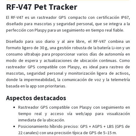
RF-V47 Pet Tracker
RF-V03-SOS
El RF-V47 es un rastreador GPS compacto con certificación IP67,
diseñado para mascotas y seguridad personal, que se integra a la
perfección con Plaspy para un seguimiento en tiempo real fiable.
RF-V10
RF-V10+
Diseñado para uso diario y al aire libre, el RF-V47 combina un
formato ligero de 30 g, una gestión robusta de la batería Li‑ion y un
RF-V11
consumo ultrabajo para proporcionar varios días de autonomía en
RF-V12
modo de espera y actualizaciones de ubicación continuas. Como
rastreador GPS compatible con Plaspy, es ideal para rastreo de
RF-V13
mascotas, seguridad personal y monitorización ligera de activos,
RF-V16
donde la impermeabilidad, la comunicación de voz y la telemetría
RF-V18
basada en la app son prioritarias.
RF-V20
Aspectos destacados
RF-V22
Rastreador GPS compatible con Plaspy con seguimiento en
RF-V23
tiempo real y acceso vía web/app para visualización
inmediata de la ubicación.
RF-V24
Posicionamiento híbrido preciso: GPS + AGPS + LBS (GPS de
RF-V26
22 canales) con una precisión típica de GPS de 5–15 m.